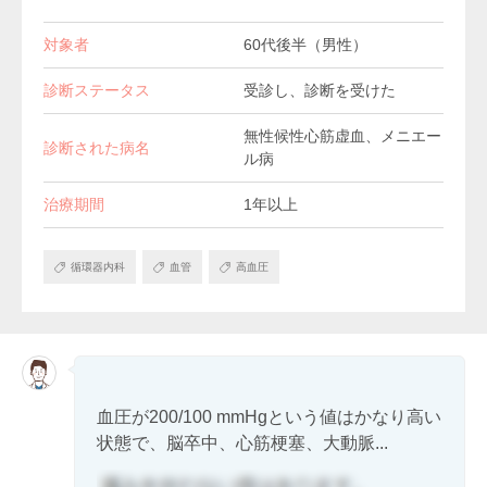
対象者
60代後半（男性）
診断ステータス
受診し、診断を受けた
無性候性心筋虚血、メニエー
診断された病名
ル病
治療期間
1年以上
循環器内科
血管
高血圧
血圧が200/100 mmHgという値はかなり高い
状態で、脳卒中、心筋梗塞、大動脈...