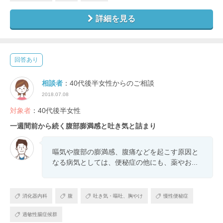
詳細を見る
回答あり
相談者
：40代後半女性からのご相談
2018.07.08
対象者
：40代後半女性
一週間前から続く腹部膨満感と吐き気と詰まり
嘔気や腹部の膨満感、腹痛などを起こす原因と
なる病気としては、便秘症の他にも、薬やお...
消化器内科
腹
吐き気・嘔吐、胸やけ
慢性便秘症
過敏性腸症候群