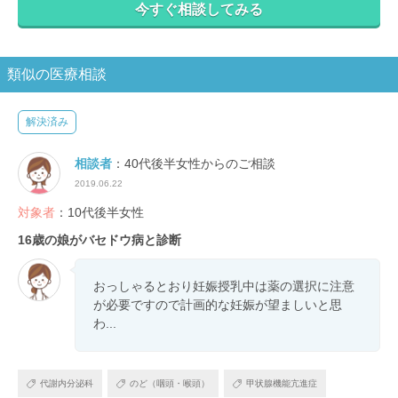
今すぐ相談してみる
類似の医療相談
解決済み
相談者
：40代後半女性からのご相談
2019.06.22
対象者
：10代後半女性
16歳の娘がバセドウ病と診断
おっしゃるとおり妊娠授乳中は薬の選択に注意
が必要ですので計画的な妊娠が望ましいと思
わ...
代謝内分泌科
のど（咽頭・喉頭）
甲状腺機能亢進症