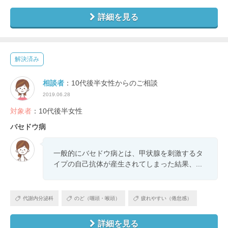
詳細を見る
解決済み
相談者
：10代後半女性からのご相談
2019.06.28
対象者
：10代後半女性
バセドウ病
一般的にバセドウ病とは、甲状腺を刺激するタ
イプの自己抗体が産生されてしまった結果、...
代謝内分泌科
のど（咽頭・喉頭）
疲れやすい（倦怠感）
詳細を見る