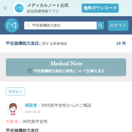
メディカルノート公式
無料ダウンロード
総合医療情報アプリ
ログイン
甲状腺機能亢進症
18 件
に関する医療相談
Medical Note
甲状腺機能亢進症の病気について記事を見る
回答あり
相談者
：30代前半女性からのご相談
2020.05.21
対象者
：30代前半女性
甲状腺機能亢進症