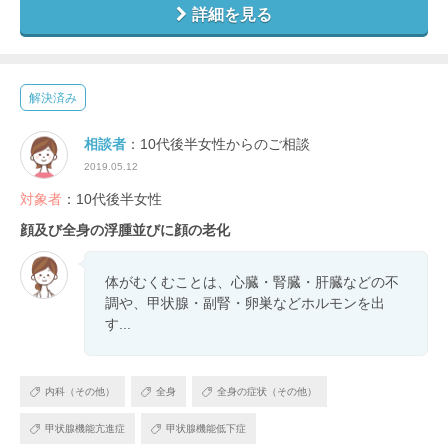
詳細を見る
解決済み
相談者
：10代後半女性からのご相談
2019.05.12
対象者
：10代後半女性
顔及び全身の浮腫並びに顔の老化
体がむくむことは、心臓・腎臓・肝臓などの不
調や、甲状腺・副腎・卵巣などホルモンを出
す...
内科（その他）
全身
全身の症状（その他）
甲状腺機能亢進症
甲状腺機能低下症