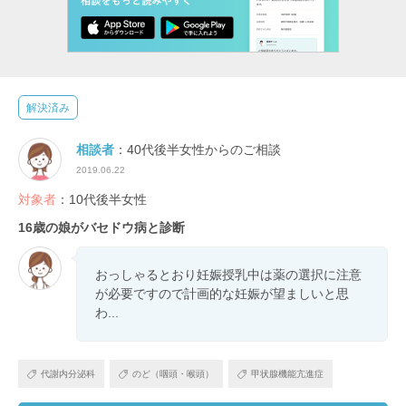
解決済み
相談者
：40代後半女性からのご相談
2019.06.22
対象者
：10代後半女性
16歳の娘がバセドウ病と診断
おっしゃるとおり妊娠授乳中は薬の選択に注意
が必要ですので計画的な妊娠が望ましいと思
わ...
代謝内分泌科
のど（咽頭・喉頭）
甲状腺機能亢進症