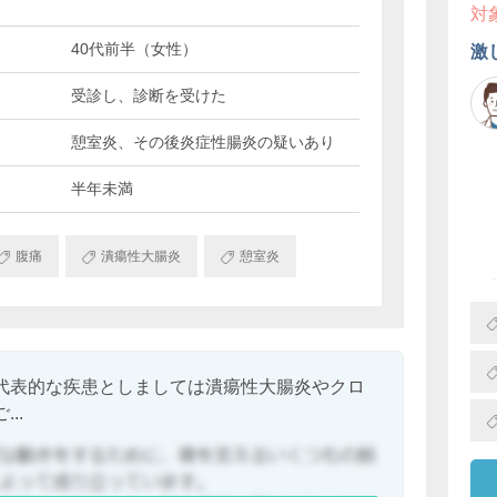
対
40代前半（女性）
激
受診し、診断を受けた
憩室炎、その後炎症性腸炎の疑いあり
半年未満
腹痛
潰瘍性大腸炎
憩室炎
代表的な疾患としましては潰瘍性大腸炎やクロ
..