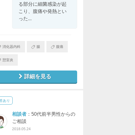
る部分に細菌感染が起
こり、腹痛や発熱とい
った...
消化器内科
腸
腹痛
憩室炎
詳細を見る
答あり
相談者
：50代前半男性からの
ご相談
2018.05.24