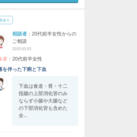
答あり
相談者
：20代前半女性からの
ご相談
2020.03.03
象者
：20代前半女性
痛を伴った下痢と下血
下血は食道・胃・十二
指腸の上部消化管のみ
ならず小腸や大腸など
の下部消化管も含めた
全...