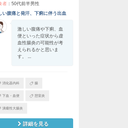
象者
：50代前半男性
しい腹痛と発汗、下痢に伴う出血
激しい腹痛や下痢、血
便といった症状から虚
血性腸炎の可能性が考
えられるかと思いま
す。 ...
消化器内科
腸
下血・血便
憩室炎
潰瘍性大腸炎
詳細を見る