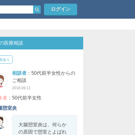
ログイン
の医療相談
答あり
相談者
：50代前半女性からの
ご相談
2018.09.11
象者
：50代前半女性
腸憩室炎
大腸憩室炎は、何らか
の原因で憩室とよばれ