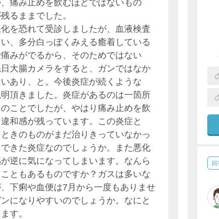
が、痛み止めを飲むほどではないもの
が残るままでした。
悪化を恐れて受診しましたが、血液検査
ない、多分白っぽくみえる癒着している
で痛みがでるから、そのためではない
先日大腸カメラをすると、ガンではなか
疑いあり、と。今後炎症が続くような
説明頂きました。炎症があるのは一箇所
とのことでしたが、やはり痛み止めを飲
、違和感が残っています。この炎症と
たときのものがまだ治りきっていなかっ
にできた炎症なのでしょうか。また悪化
感が逆に気になってしまいます。なんら
回
ることもあるものですか？ガスは多いな
、下痢や血便は7月から一度もありませ
ガンになりやすいのでしょうか。なにと
します。