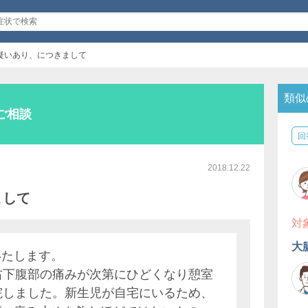
疑いあり、につきまして
類似
ご相談
回
2018.12.22
まして
対
大
いたします。
右下腹部の痛みが次第にひどくなり憩室
院しました。新生児が自宅にいるため、