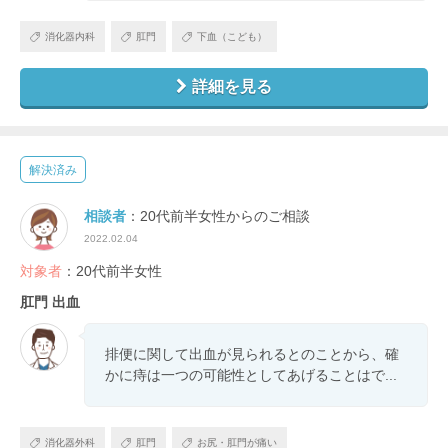
消化器内科
肛門
下血（こども）
詳細を見る
解決済み
相談者
：20代前半女性からのご相談
2022.02.04
対象者
：20代前半女性
肛門 出血
排便に関して出血が見られるとのことから、確
かに痔は一つの可能性としてあげることはで...
消化器外科
肛門
お尻・肛門が痛い