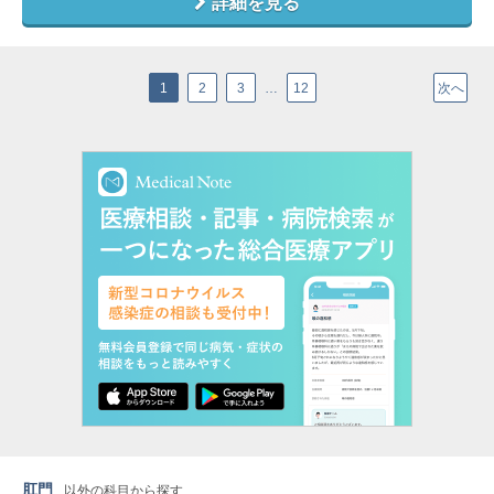
詳細を見る
1
2
3
…
12
次へ
肛門
以外の科目から探す