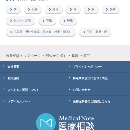
肺
心臓
食道
胃
腸
肝臓
胆のう・胆管
腎臓
膵臓
泌尿器・男性生殖器（前立腺・精巣・陰茎）
子宮・卵巣・膣
医療相談トップページ
部位から探す
臓器
肛門
会社概要
プライバシーポリシー
利用規約
特定商取引法に基づく表記
よくあるご質問（FAQ）
お問い合わせ
メディカルノート
医療従事者のご登録はこちら