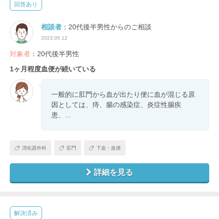
回答あり
相談者
：20代後半男性からのご相談
2023.05.12
対象者
：20代後半男性
1ヶ月程度血便が続いている
一般的に肛門から血が出たり便に血が混じる原
因としては、痔、腸の感染症、炎症性腸疾
患、...
消化器外科
肛門
下血・血便
詳細を見る
解決済み