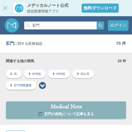
メディカルノート公式
無料ダウンロード
総合医療情報アプリ
ログイン
肛門
70 件
に関する医療相談
関連する他の病気
20 件
痔
外痔核
内痔核
切れ痔
肛門周囲膿瘍
Medical Note
肛門の病気について記事を見る