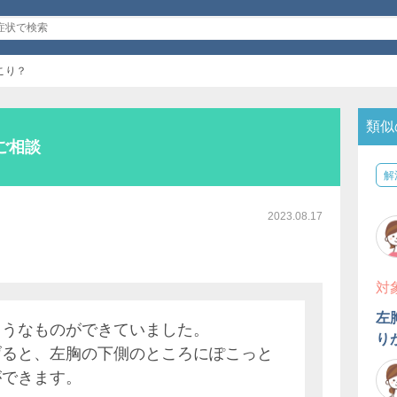
こり？
類似
ご相談
解
2023.08.17
対
左
ようなものができていました。
り
げると、左胸の下側のところにぽこっと
ができます。