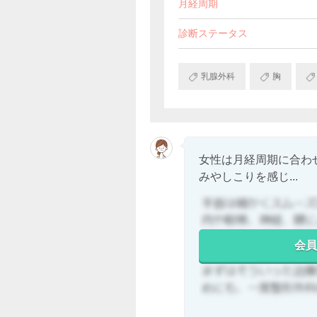
月経周期
診断ステータス
乳腺外科
胸
女性は月経周期に合わ
みやしこりを感じ...
会員