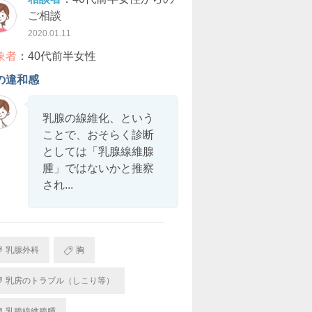
ご相談
2020.01.11
象者
：40代前半女性
の違和感
乳腺の線維化、という
ことで、おそらく診断
としては「乳腺線維腺
腫」ではないかと推察
され...
乳腺外科
胸
乳房のトラブル（しこり等）
乳腺線維腺腫