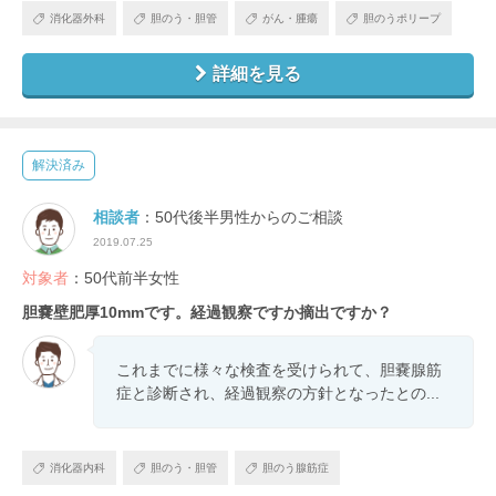
消化器外科
胆のう・胆管
がん・腫瘍
胆のうポリープ
詳細を見る
解決済み
相談者
：50代後半男性からのご相談
2019.07.25
対象者
：50代前半女性
胆嚢壁肥厚10mmです。経過観察ですか摘出ですか？
これまでに様々な検査を受けられて、胆嚢腺筋
症と診断され、経過観察の方針となったとの...
消化器内科
胆のう・胆管
胆のう腺筋症