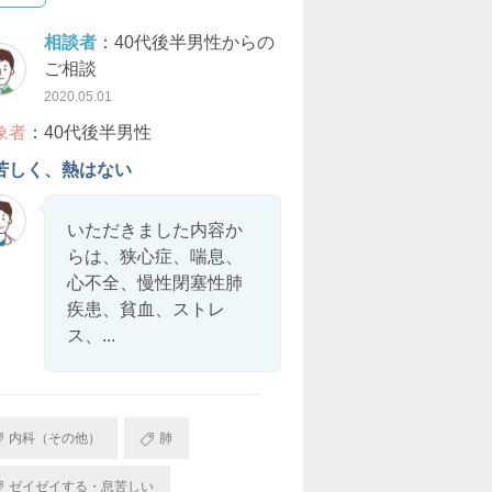
相談者
：40代後半男性からの
ご相談
2020.05.01
象者
：40代後半男性
苦しく、熱はない
いただきました内容か
らは、狭心症、喘息、
心不全、慢性閉塞性肺
疾患、貧血、ストレ
ス、...
内科（その他）
肺
ゼイゼイする・息苦しい