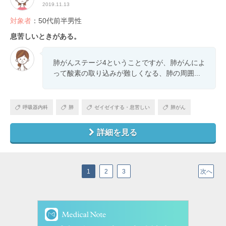
2019.11.13
対象者
：50代前半男性
息苦しいときがある。
肺がんステージ4ということですが、肺がんによ
って酸素の取り込みが難しくなる、肺の周囲...
呼吸器内科
肺
ゼイゼイする・息苦しい
肺がん
詳細を見る
1
2
3
次へ