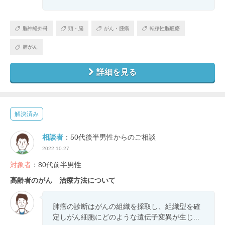
脳神経外科
頭・脳
がん・腫瘍
転移性脳腫瘍
肺がん
詳細を見る
解決済み
相談者
：50代後半男性からのご相談
2022.10.27
対象者
：80代前半男性
高齢者のがん 治療方法について
肺癌の診断はがんの組織を採取し、組織型を確
定しがん細胞にどのような遺伝子変異が生じ...