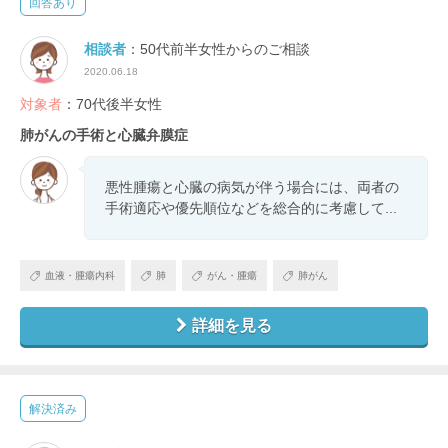
回答あり
相談者
：50代前半女性からのご相談
2020.06.18
対象者
：70代後半女性
肺がんの手術と心臓弁膜症
悪性腫瘍と心臓の病気が伴う場合には、両者の
手術適応や優先順位などを総合的に考慮して...
血液・腫瘍内科
肺
がん・腫瘍
肺がん
詳細を見る
解決済み