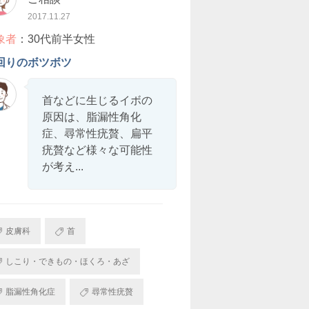
2017.11.27
象者
：30代前半女性
回りのボツボツ
首などに生じるイボの
原因は、脂漏性角化
症、尋常性疣贅、扁平
疣贅など様々な可能性
が考え...
皮膚科
首
しこり・できもの・ほくろ・あざ
脂漏性角化症
尋常性疣贅