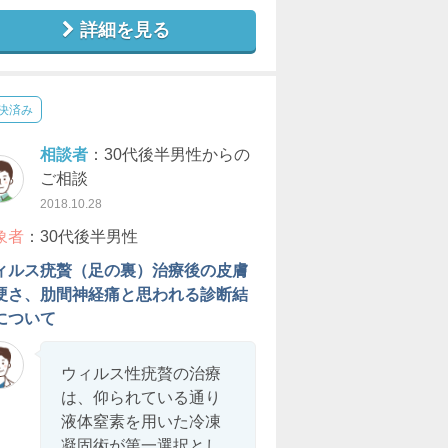
詳細を見る
決済み
相談者
：30代後半男性からの
ご相談
2018.10.28
象者
：30代後半男性
ィルス疣贅（足の裏）治療後の皮膚
硬さ、肋間神経痛と思われる診断結
について
ウィルス性疣贅の治療
は、仰られている通り
液体窒素を用いた冷凍
凝固術が第一選択とし