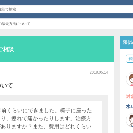
の除去方法について
類似
ご相談
解
2018.05.14
ついて
対
水
年前くらいにできました。椅子に座った
たり、擦れて痛かったりします。治療方
がありますか？また、費用はどれくらい