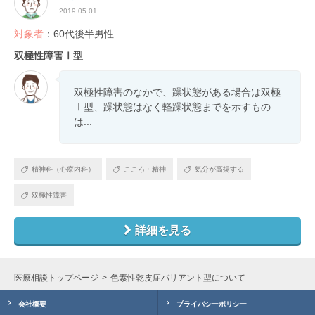
2019.05.01
対象者
：60代後半男性
双極性障害Ⅰ型
双極性障害のなかで、躁状態がある場合は双極
Ⅰ型、躁状態はなく軽躁状態までを示すもの
は...
精神科（心療内科）
こころ・精神
気分が高揚する
双極性障害
詳細を見る
医療相談トップページ
色素性乾皮症バリアント型について
会社概要
プライバシーポリシー