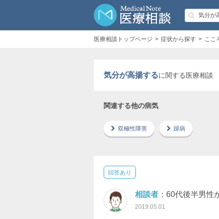
医療相談トップページ
症状から探す
ここ
気分が高揚する
に関する医療相談
関連する他の病気
双極性障害
躁病
回答あり
相談者
：60代後半男性
2019.05.01