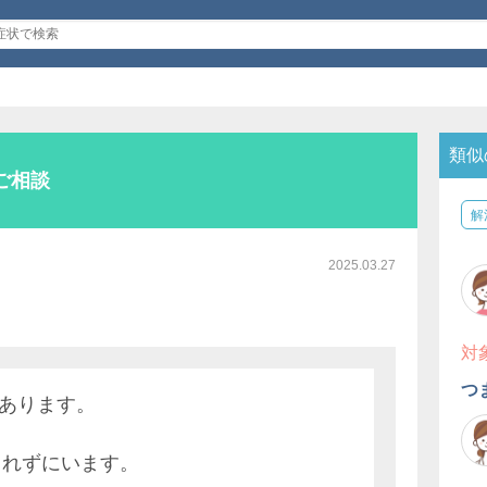
て
類似
ご相談
解
2025.03.27
対
つ
ロあります。
られずにいます。