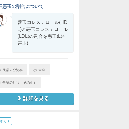
玉悪玉の割合について
善玉コレステロール(HD
L)と悪玉コレステロール
(LDL)の割合を悪玉(L)÷
善玉(...
代謝内分泌科
全身
全身の症状（その他）
詳細を見る
答あり