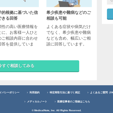
学的根拠に基づいた信
希少疾患や難病などのご
できる回答
相談も可能
頼性の高い医療情報を
よくある症状や病気だけ
とに、お客様一人ひと
でなく、希少疾患や難病
のご相談内容に合わせ
なども含め、幅広いご相
回答を提供していま
談に回答しています。
。
今すぐ相談してみる
イバシーポリシー
利用規約
特定商取引法に基づく表記
よくあるご質問（F
メディカルノート
医療従事者のご登録はこちら
© MedicalNote, Inc. All Rights Reserved.