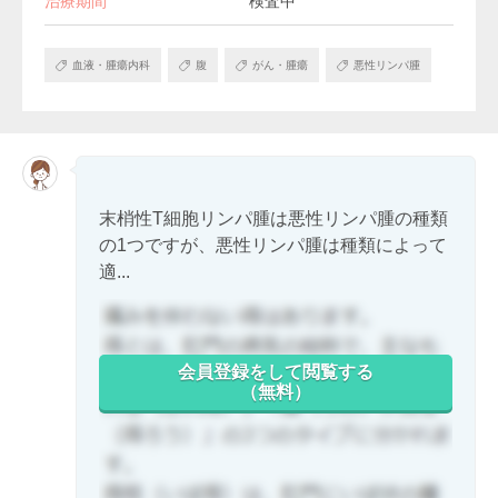
治療期間
検査中
血液・腫瘍内科
腹
がん・腫瘍
悪性リンパ腫
末梢性T細胞リンパ腫は悪性リンパ腫の種類
の1つですが、悪性リンパ腫は種類によって
適...
会員登録をして閲覧する
（無料）