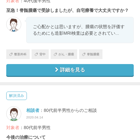
対象者
：40代後半男性
至急！脊髄腫瘍で受診しましたが、自宅療養で大丈夫ですか？
ご心配かとは思いますが、腫瘍の状態を評価す
るためにも造影MRI検査は必要とされてい...
整形外科
背中
がん・腫瘍
脊髄腫瘍
詳細を見る
解決済み
相談者
：80代前半男性からのご相談
2020.04.14
対象者
：80代前半男性
今後の治療について