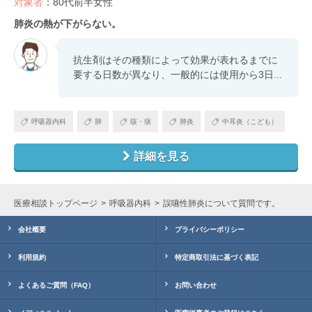
対象者
：80代前半女性
肺炎の熱が下がらない。
抗生剤はその種類によって効果が表れるまでに
要する日数が異なり、一般的には使用から3日...
呼吸器内科
肺
咳・痰
肺炎
中耳炎（こども）
詳細を見る
医療相談トップページ
呼吸器内科
誤嚥性肺炎について質問です。
会社概要
プライバシーポリシー
利用規約
特定商取引法に基づく表記
よくあるご質問（FAQ）
お問い合わせ