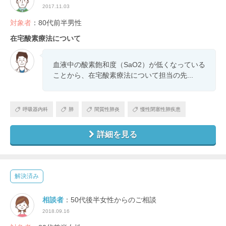
2017.11.03
対象者
：80代前半男性
在宅酸素療法について
血液中の酸素飽和度（SaO2）が低くなっている
ことから、在宅酸素療法について担当の先...
呼吸器内科
肺
間質性肺炎
慢性閉塞性肺疾患
詳細を見る
解決済み
相談者
：50代後半女性からのご相談
2018.09.16