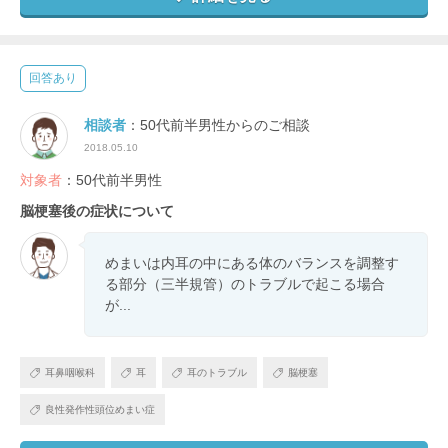
回答あり
相談者
：50代前半男性からのご相談
2018.05.10
対象者
：50代前半男性
脳梗塞後の症状について
めまいは内耳の中にある体のバランスを調整す
る部分（三半規管）のトラブルで起こる場合
が...
耳鼻咽喉科
耳
耳のトラブル
脳梗塞
良性発作性頭位めまい症