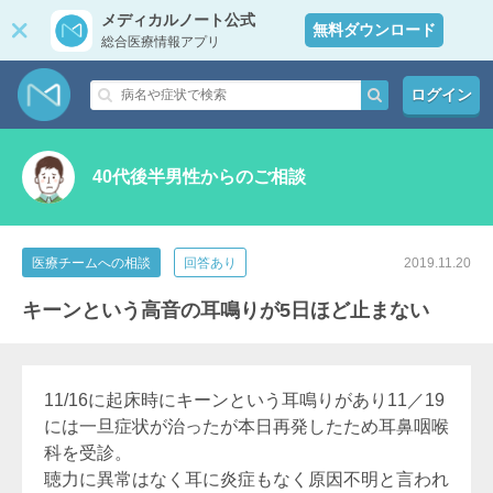
メディカルノート公式
無料ダウンロード
総合医療情報アプリ
ログイン
40代後半男性からのご相談
医療チームへの相談
回答あり
2019.11.20
キーンという高音の耳鳴りが5日ほど止まない
11/16に起床時にキーンという耳鳴りがあり11／19
には一旦症状が治ったが本日再発したため耳鼻咽喉
科を受診。
聴力に異常はなく耳に炎症もなく原因不明と言われ