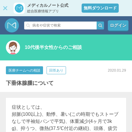
メディカルノート公式
無料ダウンロード
総合医療情報アプリ
ログイン
10代後半女性からのご相談
医療チームへの相談
回答あり
2020.01.29
下垂体腺腫について
症状としては、
頻脈(100以上)、動悸、暑い(この時期でもストーブ
なしで半袖短パンで平気)、体重減少(4ヶ月で3k
g)、抑うつ、微熱(37.5℃付近の継続)、頭痛、疲労