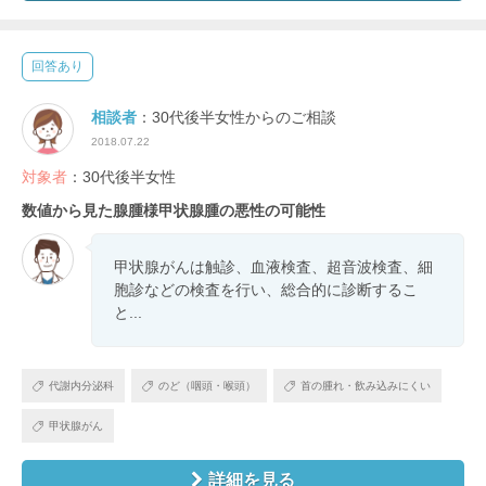
回答あり
相談者
：30代後半女性からのご相談
2018.07.22
対象者
：30代後半女性
数値から見た腺腫様甲状腺腫の悪性の可能性
甲状腺がんは触診、血液検査、超音波検査、細
胞診などの検査を行い、総合的に診断するこ
と...
代謝内分泌科
のど（咽頭・喉頭）
首の腫れ・飲み込みにくい
甲状腺がん
詳細を見る