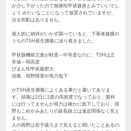
が少し下がったので無痛性甲状腺炎とみていいでし
ょう みたいなことになって放置されていますが、
治る気配はありません。
個人的に納得がいかず調べていると、下垂体腺腫の
うちのTSH産生腫瘍に辿り着きました。
甲状腺機能亢進が軽度～中等度なのに、TSHは正
常値～弱高度
びまん性甲状腺肥大
頭痛、視野障害や視力低下
がTSH産生腫瘍によくある事だと書いてありま
す。頭痛は2日に1度の高頻度でなっており、眼科
には行ってませんが視力は確かに低下しており、視
野もこめかみあたりの延長線上は遠近関係なく見え
ません。
人の視野は若干後ろまで見えると聞いたことあるの