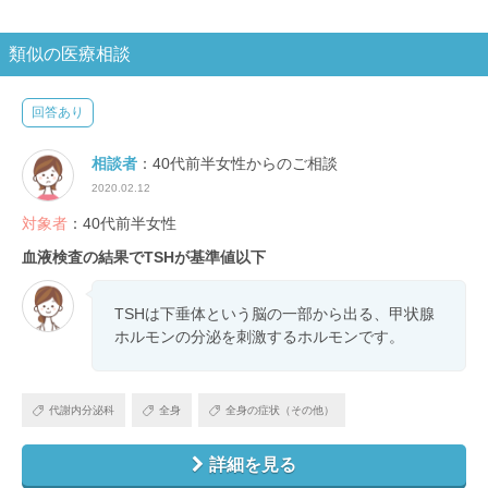
類似の医療相談
回答あり
相談者
：40代前半女性からのご相談
2020.02.12
対象者
：40代前半女性
血液検査の結果でTSHが基準値以下
TSHは下垂体という脳の一部から出る、甲状腺
ホルモンの分泌を刺激するホルモンです。
代謝内分泌科
全身
全身の症状（その他）
詳細を見る