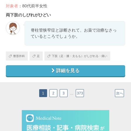
対象者
：80代前半女性
両下肢のしびれがひどい
脊柱管狭窄症と診断されて、お薬で治療なさっ
ているところでしょうか。
整形外科
足
下肢（足・膝・太もも）がしびれる・痛い
詳細を見る
1
2
3
…
373
次へ