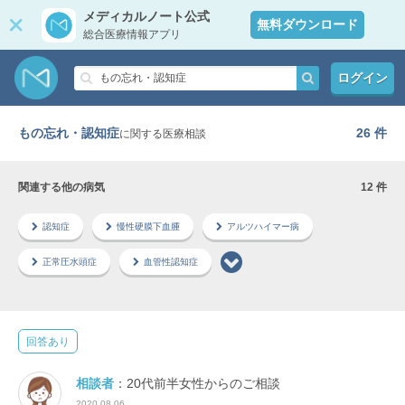
メディカルノート公式
無料ダウンロード
総合医療情報アプリ
ログイン
もの忘れ・認知症
26 件
に関する医療相談
関連する他の病気
12 件
認知症
慢性硬膜下血腫
アルツハイマー病
正常圧水頭症
血管性認知症
回答あり
相談者
：20代前半女性からのご相談
2020.08.06