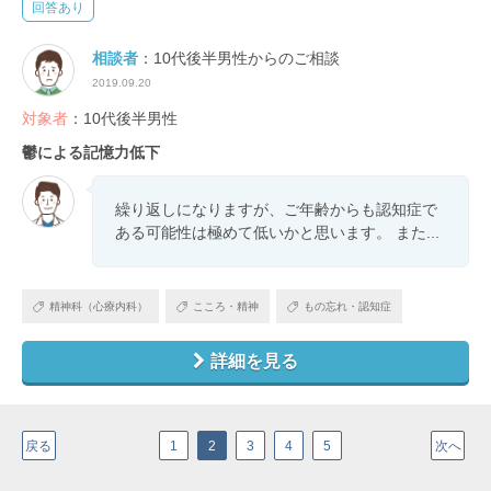
回答あり
相談者
：10代後半男性からのご相談
2019.09.20
対象者
：10代後半男性
鬱による記憶力低下
繰り返しになりますが、ご年齢からも認知症で
ある可能性は極めて低いかと思います。 また...
精神科（心療内科）
こころ・精神
もの忘れ・認知症
詳細を見る
戻る
1
2
3
4
5
次へ