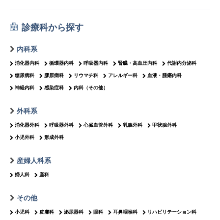
診療科から探す
内科系
消化器内科
循環器内科
呼吸器内科
腎臓・高血圧内科
代謝内分泌科
糖尿病科
膠原病科
リウマチ科
アレルギー科
血液・腫瘍内科
神経内科
感染症科
内科（その他）
外科系
消化器外科
呼吸器外科
心臓血管外科
乳腺外科
甲状腺外科
小児外科
形成外科
産婦人科系
婦人科
産科
その他
小児科
皮膚科
泌尿器科
眼科
耳鼻咽喉科
リハビリテーション科