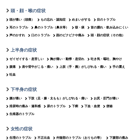
頭・顔・喉の症状
頭が痛い（頭痛）
もの忘れ・認知症
めまいがする
目のトラブル
耳のトラブル
鼻のトラブル（鼻水等）
咳・痰
首の腫れ・飲み込みにくい
声のかすれ
口のトラブル
顔のピクピクや痛み
頭・顔の症状（その他）
上半身の症状
ゼイゼイする・息苦しい
胸が痛い・動悸・息切れ
吐き気・嘔吐、胸やけ
腹痛
肩や背中がこる・痛い
上肢（手・腕）がしびれる・痛い
手の震え
吐血
下半身の症状
腰が痛い
下肢（足・膝・太もも）がしびれる・痛い
お尻・肛門が痛い
排尿時の痛み・違和感
尿のトラブル
下痢
下血・血便
便秘
生殖器のトラブル
女性の症状
生理のトラブル
不正出血
外陰部のトラブル（おりもの等）
下腹部の痛み