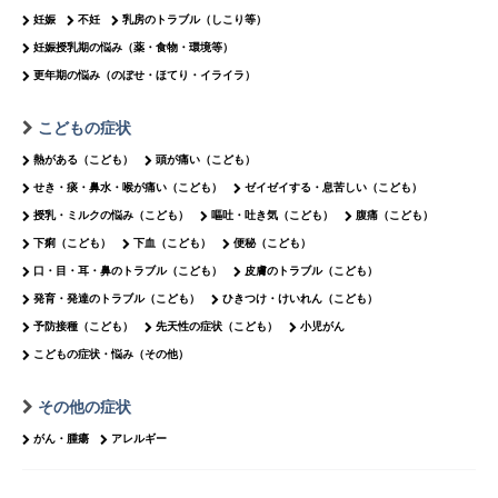
妊娠
不妊
乳房のトラブル（しこり等）
妊娠授乳期の悩み（薬・食物・環境等）
更年期の悩み（のぼせ・ほてり・イライラ）
こどもの症状
熱がある（こども）
頭が痛い（こども）
せき・痰・鼻水・喉が痛い（こども）
ゼイゼイする・息苦しい（こども）
授乳・ミルクの悩み（こども）
嘔吐・吐き気（こども）
腹痛（こども）
下痢（こども）
下血（こども）
便秘（こども）
口・目・耳・鼻のトラブル（こども）
皮膚のトラブル（こども）
発育・発達のトラブル（こども）
ひきつけ・けいれん（こども）
予防接種（こども）
先天性の症状（こども）
小児がん
こどもの症状・悩み（その他）
その他の症状
がん・腫瘍
アレルギー