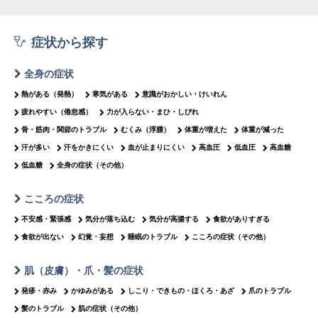
症状から探す
全身の症状
熱がある（発熱）
寒気がある
意識がおかしい・けいれん
疲れやすい（倦怠感）
力が入らない・まひ・しびれ
骨・筋肉・関節のトラブル
むくみ（浮腫）
体重が増えた
体重が減った
汗が多い
汗をかきにくい
血が止まりにくい
高血圧
低血圧
高血糖
低血糖
全身の症状（その他）
こころの症状
不安感・緊張感
気分が落ち込む
気分が高揚する
食欲がありすぎる
食欲が出ない
幻覚・妄想
睡眠のトラブル
こころの症状（その他）
肌（皮膚）・爪・髪の症状
発疹・赤み
かゆみがある
しこり・できもの・ほくろ・あざ
爪のトラブル
髪のトラブル
肌の症状（その他）