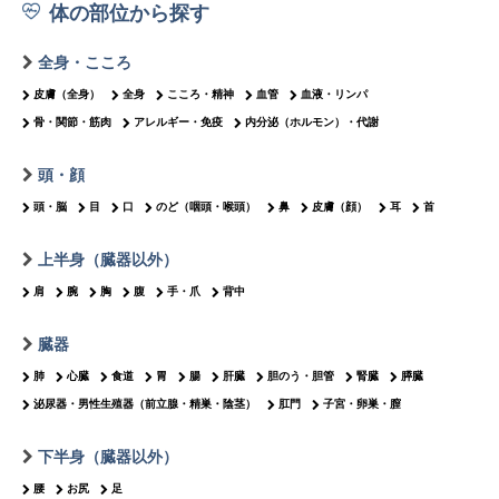
体の部位から探す
全身・こころ
皮膚（全身）
全身
こころ・精神
血管
血液・リンパ
骨・関節・筋肉
アレルギー・免疫
内分泌（ホルモン）・代謝
頭・顔
頭・脳
目
口
のど（咽頭・喉頭）
鼻
皮膚（顔）
耳
首
上半身（臓器以外）
肩
腕
胸
腹
手・爪
背中
臓器
肺
心臓
食道
胃
腸
肝臓
胆のう・胆管
腎臓
膵臓
泌尿器・男性生殖器（前立腺・精巣・陰茎）
肛門
子宮・卵巣・膣
下半身（臓器以外）
腰
お尻
足