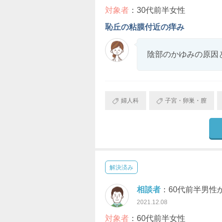
対象者
：30代前半女性
恥丘の粘膜付近の痒み
陰部のかゆみの原因
婦人科
子宮・卵巣・膣
解決済み
相談者
：60代前半男性
2021.12.08
対象者
：60代前半女性