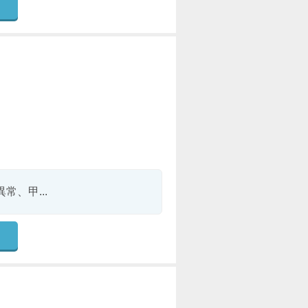
、甲...