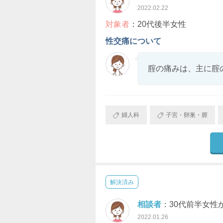
2022.02.22
対象者
：20代後半女性
性交痛について
腟の痛みは、主に腟
婦人科
子宮・卵巣・膣
解決済み
相談者
：30代前半女性
2022.01.26