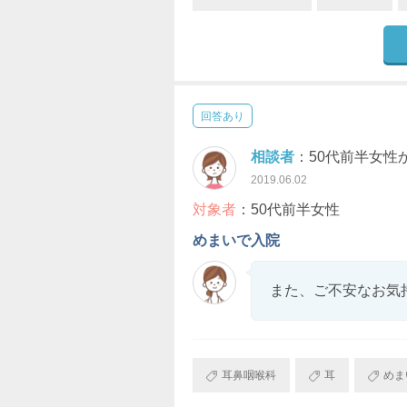
回答あり
相談者
：50代前半女性
2019.06.02
対象者
：50代前半女性
めまいで入院
また、ご不安なお気
耳鼻咽喉科
耳
めま