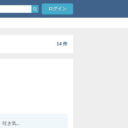
ログイン
14 件
き気...