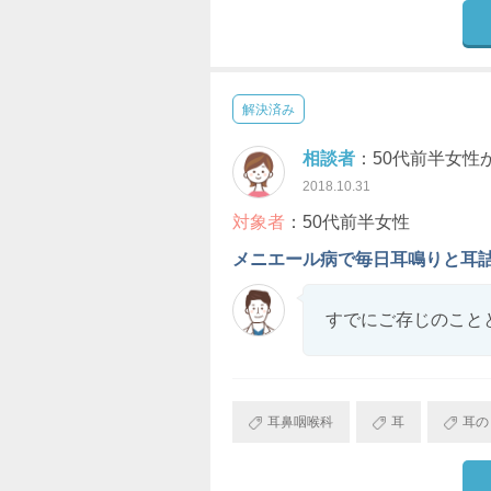
解決済み
相談者
：50代前半女性
2018.10.31
対象者
：50代前半女性
メニエール病で毎日耳鳴りと耳
すでにご存じのこと
耳鼻咽喉科
耳
耳の