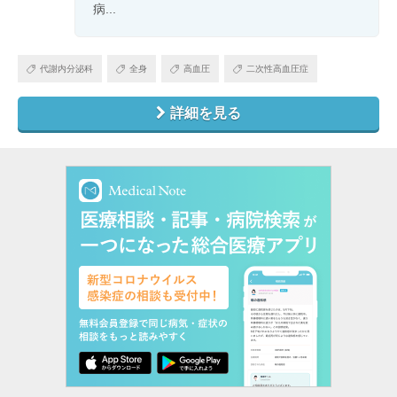
病...
代謝内分泌科
全身
高血圧
二次性高血圧症
詳細を見る