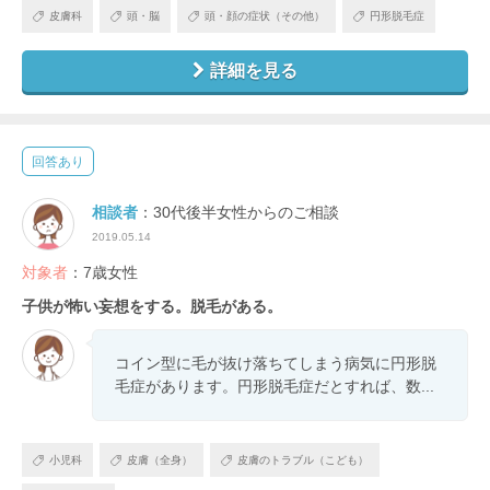
皮膚科
頭・脳
頭・顔の症状（その他）
円形脱毛症
詳細を見る
回答あり
相談者
：30代後半女性からのご相談
2019.05.14
対象者
：7歳女性
子供が怖い妄想をする。脱毛がある。
コイン型に毛が抜け落ちてしまう病気に円形脱
毛症があります。円形脱毛症だとすれば、数...
小児科
皮膚（全身）
皮膚のトラブル（こども）