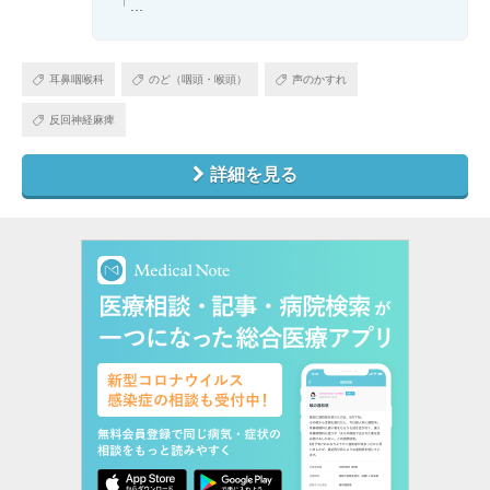
「...
耳鼻咽喉科
のど（咽頭・喉頭）
声のかすれ
反回神経麻痺
詳細を見る