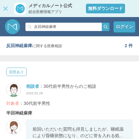
メディカルノート公式
無料ダウンロード
総合医療情報アプリ
ログイン
反回神経麻痺
2 件
に関する医療相談
回答あり
相談者
：30代前半男性からのご相談
2020.02.29
対象者
：30代前半男性
半回神経麻痺
前回いただいた質問も拝見しましたが、睡眠薬
により昏睡状態になり、のどに管を入れる処...