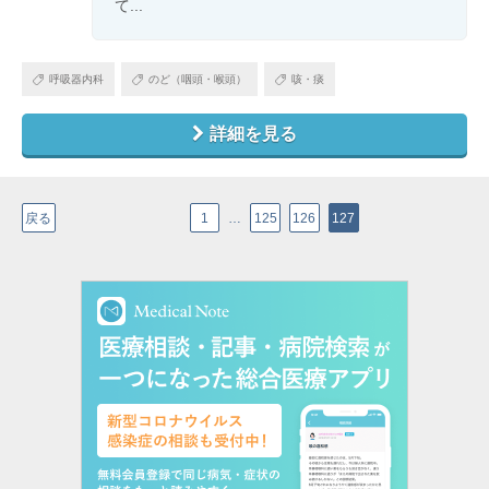
て...
呼吸器内科
のど（咽頭・喉頭）
咳・痰
詳細を見る
戻る
1
…
125
126
127