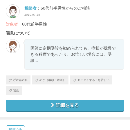
相談者
：60代前半男性からのご相談
2019.07.28
対象者
：60代前半男性
喘息について
医師に定期受診を勧められても、症状が我慢で
きる程度であったり、お忙しい場合には、受
診...
呼吸器内科
のど（咽頭・喉頭）
ゼイゼイする・息苦しい
喘息
詳細を見る
解決済み