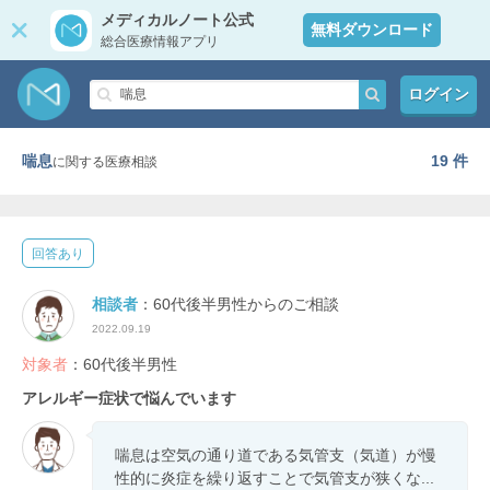
メディカルノート公式
無料ダウンロード
総合医療情報アプリ
ログイン
喘息
19 件
に関する医療相談
回答あり
相談者
：60代後半男性からのご相談
2022.09.19
対象者
：60代後半男性
アレルギー症状で悩んでいます
喘息は空気の通り道である気管支（気道）が慢
性的に炎症を繰り返すことで気管支が狭くな...