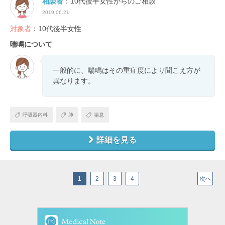
相談者
：10代後半女性からのご相談
2019.06.21
対象者
：10代後半女性
喘鳴について
一般的に、喘鳴はその重症度により聞こえ方が
異なります。
呼吸器内科
肺
喘息
詳細を見る
1
2
3
4
次へ