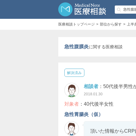
医療相談トップページ
部位から探す
上半
急性腹膜炎
に関する医療相談
解決済み
相談者
：50代後半男性
2018.01.30
対象者
：40代後半女性
急性胃腸炎（仮）
頂いた情報からCRP