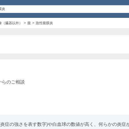
身（臓器以外）
腹
急性腹膜炎
からのご相談
(炎症の強さを表す数字)や白血球の数値が高く、何らかの炎症が体