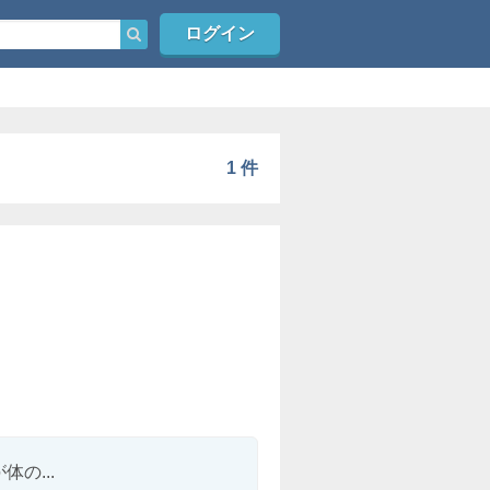
ログイン
1 件
の...