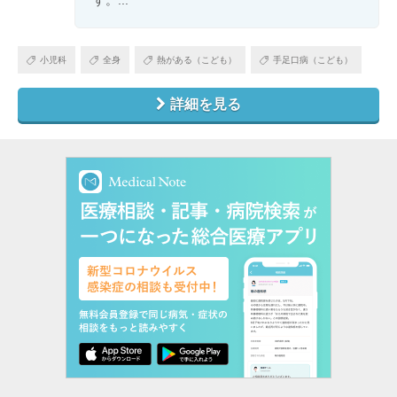
す。...
小児科
全身
熱がある（こども）
手足口病（こども）
詳細を見る