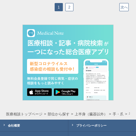
1
2
次へ
医療相談トップページ
部位から探す
上半身（臓器以外）
手・爪
手足
会社概要
プライバシーポリシー