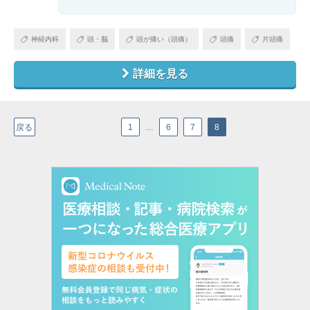
神経内科
頭・脳
頭が痛い（頭痛）
頭痛
片頭痛
詳細を見る
戻る
1
…
6
7
8