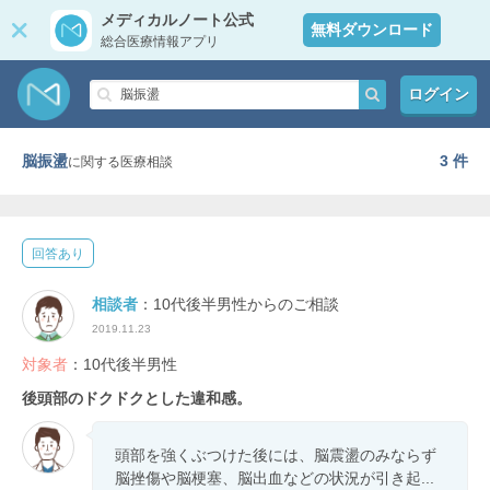
メディカルノート公式
無料ダウンロード
総合医療情報アプリ
ログイン
脳振盪
3 件
に関する医療相談
回答あり
相談者
：10代後半男性からのご相談
2019.11.23
対象者
：10代後半男性
後頭部のドクドクとした違和感。
頭部を強くぶつけた後には、脳震盪のみならず
脳挫傷や脳梗塞、脳出血などの状況が引き起...