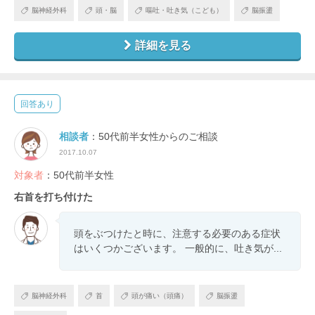
脳神経外科
頭・脳
嘔吐・吐き気（こども）
脳振盪
詳細を見る
回答あり
相談者
：50代前半女性からのご相談
2017.10.07
対象者
：50代前半女性
右首を打ち付けた
頭をぶつけたと時に、注意する必要のある症状
はいくつかございます。 一般的に、吐き気が...
脳神経外科
首
頭が痛い（頭痛）
脳振盪