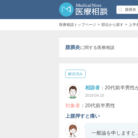
医療相談トップページ
部位から探す
上半
腹膜炎
に関する医療相談
解決済み
相談者
：20代前半男性
2019.04.10
対象者
：20代前半男性
上腹押すと痛い
一般論を申しますと