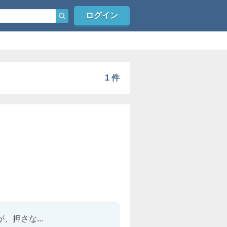
ログイン
1 件
押さな...