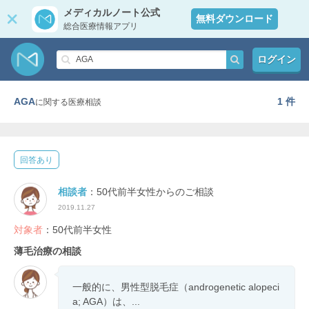
メディカルノート公式
無料ダウンロード
総合医療情報アプリ
ログイン
AGA
1 件
に関する医療相談
回答あり
相談者
：50代前半女性からのご相談
2019.11.27
対象者
：50代前半女性
薄毛治療の相談
一般的に、男性型脱毛症（androgenetic alopeci
a; AGA）は、...