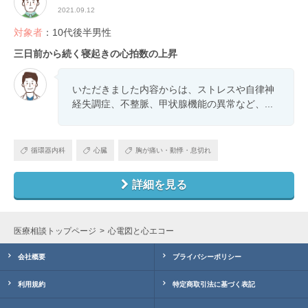
2021.09.12
対象者
：10代後半男性
三日前から続く寝起きの心拍数の上昇
いただきました内容からは、ストレスや自律神
経失調症、不整脈、甲状腺機能の異常など、...
循環器内科
心臓
胸が痛い・動悸・息切れ
詳細を見る
医療相談トップページ
心電図と心エコー
会社概要
プライバシーポリシー
利用規約
特定商取引法に基づく表記