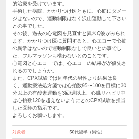
的治療を受けています。
手術した病院、かかりつけ医ともに、心筋にダメー
ジはないので、運動制限はなく沢山運動して下さい
との事でした。
その後、過去の心電図を見直すと異常Q波がみられ
ます。かかりつけ医に質問すると、心エコーで心筋
の異常はないので運動制限なしで良いとの事でし
た。フルマラソンも構わないとのことです。
心電図と心エコーでは、心エコーの結果がが優先さ
れるのでしょうか。
また、CPX試験では同年代の男性より結果は良
く、運動療法処方箋では心拍数95〜100を目標に30
分以上の有酸素運動を3回/週以上、心臓リハビリ中
は心拍数120を超えないようにとのCPX試験を担当
した医師の指示です。
よろしくお願いします。
対象者
50代後半（男性）