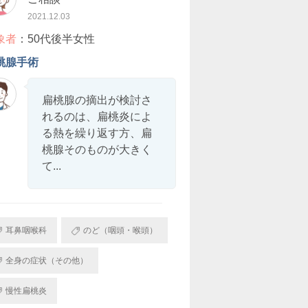
2021.12.03
象者
：50代後半女性
桃腺手術
扁桃腺の摘出が検討さ
れるのは、扁桃炎によ
る熱を繰り返す方、扁
桃腺そのものが大きく
て...
耳鼻咽喉科
のど（咽頭・喉頭）
全身の症状（その他）
慢性扁桃炎