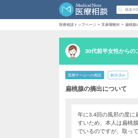
医療相談トップページ
耳鼻咽喉科
扁桃腺
30代前半女性からの
医療チームへの相談
解決済み
扁桃腺の摘出について
年に3,4回の風邪の度
すいため、本人は扁桃
でいるのですが、取っ