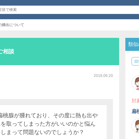
の摘出について
類似
ご相談
回
2018.06.20
対
扁
に扁桃腺が腫れており、その度に熱も出や
腺を取ってしまった方がいいのかと悩ん
てしまって問題ないのでしょうか？