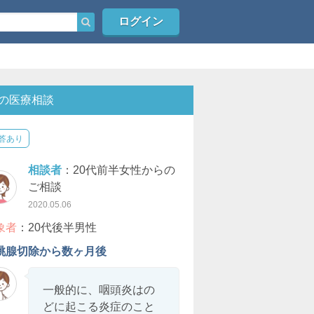
ログイン
の医療相談
答あり
相談者
：20代前半女性からの
ご相談
2020.05.06
象者
：20代後半男性
桃腺切除から数ヶ月後
一般的に、咽頭炎はの
どに起こる炎症のこと