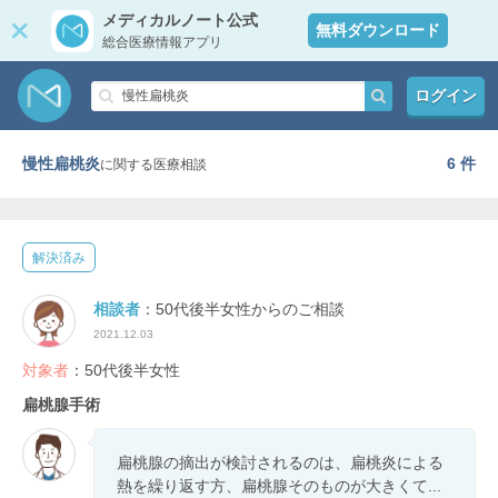
メディカルノート公式
無料ダウンロード
総合医療情報アプリ
ログイン
慢性扁桃炎
6 件
に関する医療相談
解決済み
相談者
：50代後半女性からのご相談
2021.12.03
対象者
：50代後半女性
扁桃腺手術
扁桃腺の摘出が検討されるのは、扁桃炎による
熱を繰り返す方、扁桃腺そのものが大きくて...