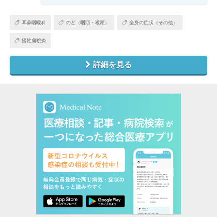
耳鼻咽喉科
のど（咽頭・喉頭）
全身の症状（その他）
慢性扁桃炎
詳細を見る