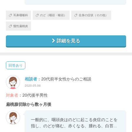
耳鼻咽喉科
のど（咽頭・喉頭）
全身の症状（その他）
慢性扁桃炎
詳細を見る
回答あり
相談者
：20代前半女性からのご相談
2020.05.06
対象者
：20代後半男性
扁桃腺切除から数ヶ月後
一般的に、咽頭炎はのどに起こる炎症のことを
指し、のどが痛む、赤くなる、腫れる、白苔...