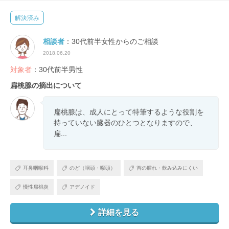
解決済み
相談者
：30代前半女性からのご相談
2018.06.20
対象者
：30代前半男性
扁桃腺の摘出について
扁桃腺は、成人にとって特筆するような役割を
持っていない臓器のひとつとなりますので、
扁...
耳鼻咽喉科
のど（咽頭・喉頭）
首の腫れ・飲み込みにくい
慢性扁桃炎
アデノイド
詳細を見る