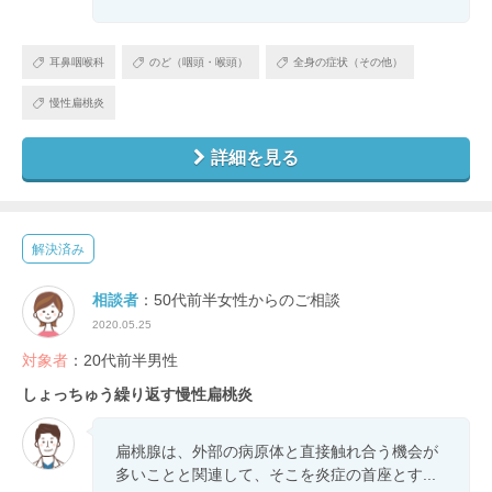
耳鼻咽喉科
のど（咽頭・喉頭）
全身の症状（その他）
慢性扁桃炎
詳細を見る
解決済み
相談者
：50代前半女性からのご相談
2020.05.25
対象者
：20代前半男性
しょっちゅう繰り返す慢性扁桃炎
扁桃腺は、外部の病原体と直接触れ合う機会が
多いことと関連して、そこを炎症の首座とす...