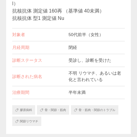
l）
抗核抗体 測定値 160再 （基準値 40未満）
抗核抗体 型1 測定値 Nu
対象者
50代前半（女性）
月経周期
閉経
診断ステータス
受診し、診断を受けた
不明 リウマチ、あるいは老
診断された病名
化と言われている
治療期間
半年未満
膠原病科
骨・関節・筋肉
骨・筋肉・関節のトラブル
関節リウマチ