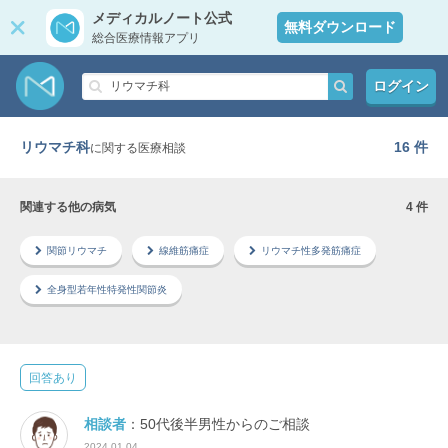
メディカルノート公式
無料ダウンロード
総合医療情報アプリ
ログイン
リウマチ科
16 件
に関する医療相談
関連する他の病気
4 件
関節リウマチ
線維筋痛症
リウマチ性多発筋痛症
全身型若年性特発性関節炎
回答あり
相談者
：50代後半男性からのご相談
2024.01.04