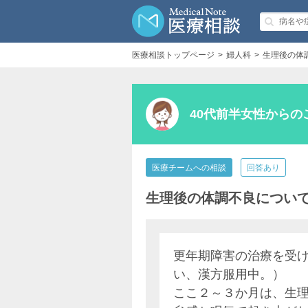
医療相談トップページ
婦人科
生理後の体
40代前半女性からの
医療チームへの相談
回答あり
生理後の体調不良につい
更年期障害の治療を受
い、漢方服用中。）
ここ２～３か月は、生