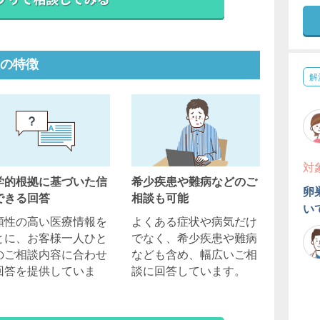
の特徴
解
対
学的根拠に基づいた信
希少疾患や難病などのご
卵
できる回答
相談も可能
い
頼性の高い医療情報を
よくある症状や病気だけ
とに、お客様一人ひと
でなく、希少疾患や難病
のご相談内容に合わせ
なども含め、幅広いご相
回答を提供していま
談に回答しています。
。