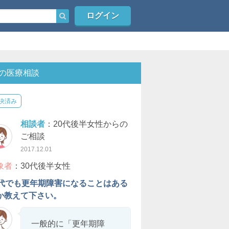
ログイン
の医療相談
決済み
相談者
：20代後半女性からの
ご相談
2017.12.01
象者
：30代後半女性
0代でも更年期障害になることはある
か教えて下さい。
一般的に「更年期障