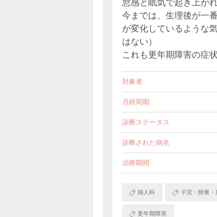
怠感と眠気で起き上が
今までは、生理後が一
が変化しているような
はない）
これも更年期障害の症
対象者
月経周期
診断ステータス
診断された病名
治療期間
婦人科
子宮・卵巣・
更年期障害