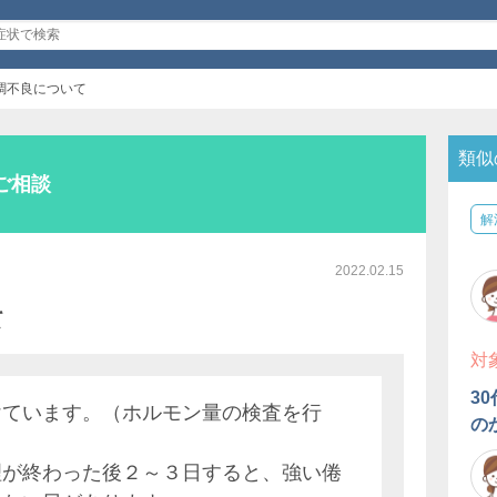
調不良について
類似
ご相談
解
2022.02.15
て
対
3
けています。（ホルモン量の検査を行
の
理が終わった後２～３日すると、強い倦