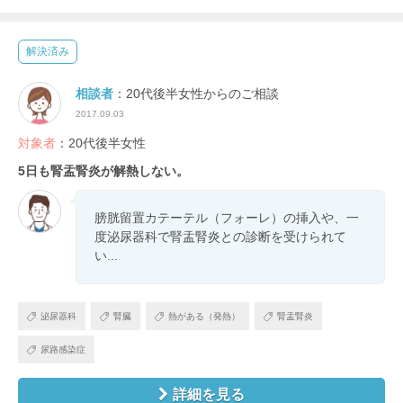
解決済み
相談者
：20代後半女性からのご相談
2017.09.03
対象者
：20代後半女性
5日も腎盂腎炎が解熱しない。
膀胱留置カテーテル（フォーレ）の挿入や、一
度泌尿器科で腎盂腎炎との診断を受けられて
い...
泌尿器科
腎臓
熱がある（発熱）
腎盂腎炎
尿路感染症
詳細を見る