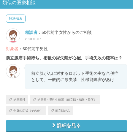
類似の医療相談
解決済み
相談者
：50代前半女性からのご相談
2020.03.07
対象者
：60代前半男性
前立腺癌手術待ち、術後の尿失禁が心配。手術失敗の確率は？
前立腺がんに対するロボット手術の主な合併症
として、一般的に尿失禁、性機能障害があげ...
泌尿器科
泌尿器・男性生殖器（前立腺・精巣・陰茎）
全身の症状（その他）
前立腺がん
詳細を見る