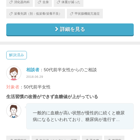
消化器内科
全身
体重が減った
栄養失調（別：低栄養/栄養不良）
甲状腺機能亢進症
詳細を見る
解決済み
相談者
：50代前半女性からのご相談
2018.06.29
対象者
：50代前半女性
生活習慣の改善ができず血糖値が上がっている
一般的に血糖が高い状態が慢性的に続くと糖尿
病になるといわれており、糖尿病が進行す...