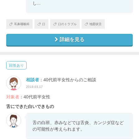
し...
耳鼻咽喉科
口
口のトラブル
地図状舌
詳細を見る
回答あり
相談者
：40代前半女性からのご相談
2019.03.17
対象者
：40代前半女性
舌にできた白いできもの
舌の白班、赤みなどでは舌炎、カンジダ症など
の可能性が考えられます。