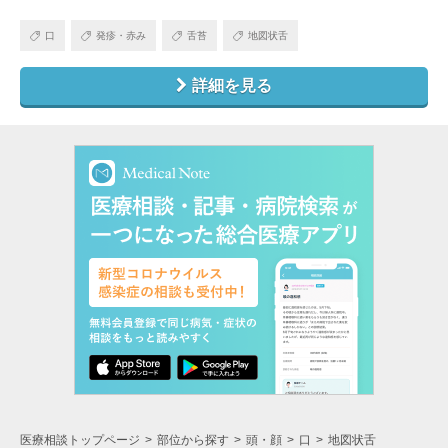
口
発疹・赤み
舌苔
地図状舌
詳細を見る
医療相談トップページ
部位から探す
頭・顔
口
地図状舌