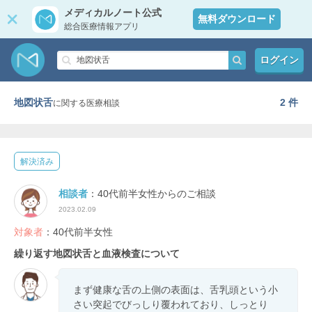
メディカルノート公式
無料ダウンロード
総合医療情報アプリ
ログイン
地図状舌
2 件
に関する医療相談
解決済み
相談者
：40代前半女性からのご相談
2023.02.09
対象者
：40代前半女性
繰り返す地図状舌と血液検査について
まず健康な舌の上側の表面は、舌乳頭という小
さい突起でびっしり覆われており、しっとり