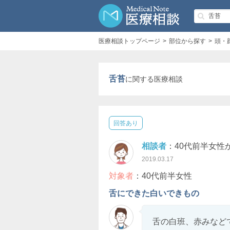
医療相談トップページ
部位から探す
頭・
舌苔
に関する医療相談
回答あり
相談者
：40代前半女性
2019.03.17
対象者
：40代前半女性
舌にできた白いできもの
舌の白班、赤みなど