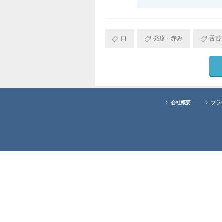
口
発疹・赤み
舌苔
会社概要
プラ