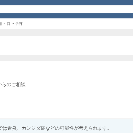
顔
口
舌苔
からのご相談
では舌炎、カンジダ症などの可能性が考えられます。