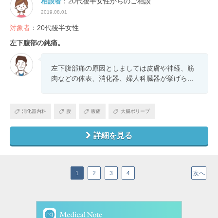
相談者
：20代後半女性からのご相談
2019.08.01
対象者
：20代後半女性
左下腹部の鈍痛。
左下腹部痛の原因としましては皮膚や神経、筋
肉などの体表、消化器、婦人科臓器が挙げら...
消化器内科
腹
腹痛
大腸ポリープ
詳細を見る
1
2
3
4
次へ