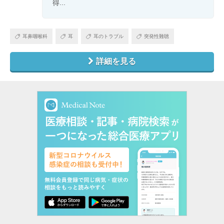
得...
耳鼻咽喉科
耳
耳のトラブル
突発性難聴
詳細を見る