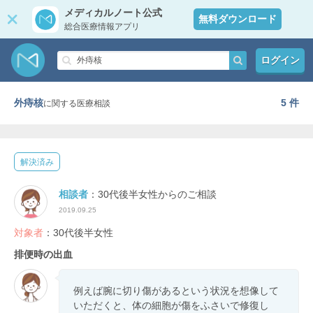
メディカルノート公式
無料ダウンロード
総合医療情報アプリ
ログイン
外痔核
5 件
に関する医療相談
解決済み
相談者
：30代後半女性からのご相談
2019.09.25
対象者
：30代後半女性
排便時の出血
例えば腕に切り傷があるという状況を想像して
いただくと、体の細胞が傷をふさいで修復し