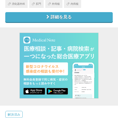
消化器外科
肛門
外痔核
内痔核
詳細を見る
解決済み