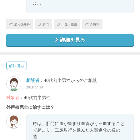
よ...
消化器外科
肛門
下血・血便
外痔核
詳細を見る
解決済み
相談者
：40代前半男性からのご相談
2019.06.14
対象者
：40代前半男性
外痔核完全に治すには？
痔は、肛門に血が集まり血管がうっ血すること
で起こり、二足歩行を選んだ人類進化の負の
遺...