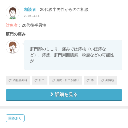
相談者
：20代後半男性からのご相談
2019.04.14
対象者
：20代後半男性
肛門の痛み
肛門部のしこり、痛みでは痔核（いぼ痔な
ど）、痔瘻、肛門周囲膿瘍、粉瘤などの可能性
が...
消化器外科
肛門
お尻・肛門が痛い
痔
外痔核
詳細を見る
回答あり