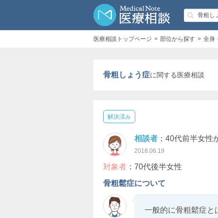
医療相談トップページ
部位から探す
全身
骨粗しょう症
に関する医療相談
解決済み
相談者
：40代前半女性
2018.06.19
対象者
：70代後半女性
骨粗鬆症について
一般的に骨粗鬆症と