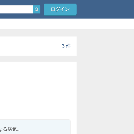
ログイン
3 件
病気...