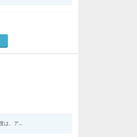
、ア...