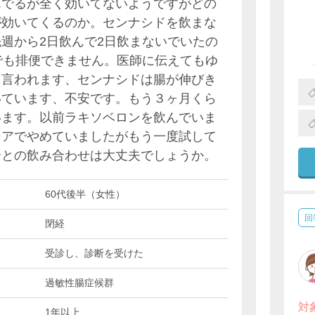
んでるが全く効いてないようですがどの
が効いてくるのか。センナシドを飲まな
週から2日飲んで2日飲まないでいたの
でも排便できません。医師に伝えてもゆ
と言われます、センナシドは腸が伸びき
いています、不安です。もう３ヶ月くら
います。以前ラキソベロンを飲んでいま
シアでやめていましたがもう一度試して
湯との飲み合わせは大丈夫でしょうか。
60代後半（女性）
回
閉経
受診し、診断を受けた
過敏性腸症候群
対
1年以上