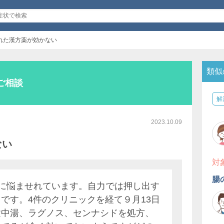
れた漢方薬が効かない
類似
ご相談
解
2023.10.09
ない
対
腸
便秘に悩ませれています。自力では押し出す
です。4件のクリニックを経て９月13日
建中湯、ラグノス、センナシドを処方、