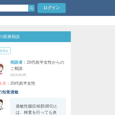
ログイン
の医療相談
決済み
相談者
：20代前半女性からの
ご相談
2019.04.05
象者
：20代前半女性
の知覚過敏
過敏性腸症候群(IBS)と
は、検査を行っても炎