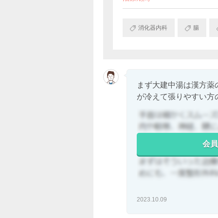
消化器内科
腸
まず大建中湯は漢方薬
が冷えて張りやすい方の.
会員
2023.10.09