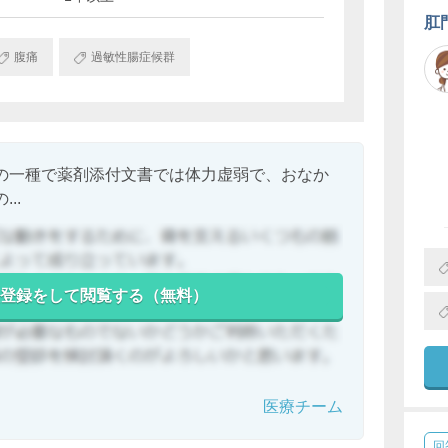
肛
腹痛
過敏性腸症候群
の一種で薬剤添付文書では体力虚弱で、おなか
..
登録をして閲覧する（無料）
医療チーム
回