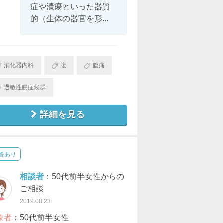
症や潰瘍といった器質
的（生体の器官を形...
消化器内科
腹
腹痛
過敏性腸症候群
詳細を見る
答あり
相談者
：50代前半女性からの
ご相談
2019.08.23
象者
：50代前半女性