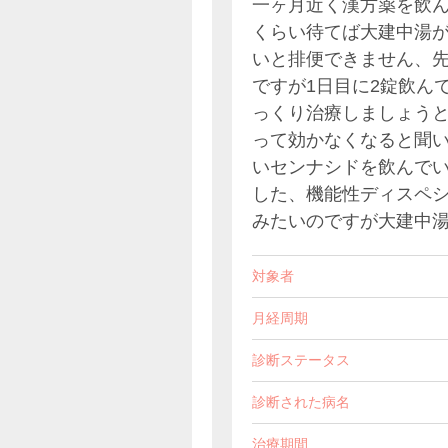
一ヶ月近く漢方薬を飲
くらい待てば大建中湯
いと排便できません、先
ですが1日目に2錠飲ん
っくり治療しましょう
って効かなくなると聞
いセンナシドを飲んで
した、機能性ディスペ
みたいのですが大建中
対象者
月経周期
診断ステータス
診断された病名
治療期間