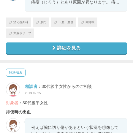
痔瘻（じろう）とあり原因が異なります。 痔...
消化器外科
肛門
下血・血便
内痔核
大腸ポリープ
詳細を見る
解決済み
相談者
：30代後半女性からのご相談
2019.09.25
対象者
：30代後半女性
排便時の出血
例えば腕に切り傷があるという状況を想像して