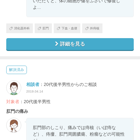
いただくと、体の細胞が傷をふさいで修復し
よ...
消化器外科
肛門
下血・血便
外痔核
詳細を見る
解決済み
相談者
：20代後半男性からのご相談
2019.04.14
対象者
：20代後半男性
肛門の痛み
肛門部のしこり、痛みでは痔核（いぼ痔な
ど）、痔瘻、肛門周囲膿瘍、粉瘤などの可能性